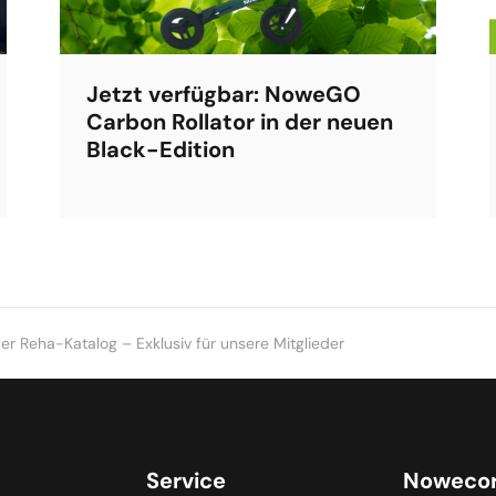
Jetzt verfügbar: NoweGO
Carbon Rollator in der neuen
Black-Edition
er Reha-Katalog – Exklusiv für unsere Mitglieder
Service
Noweco