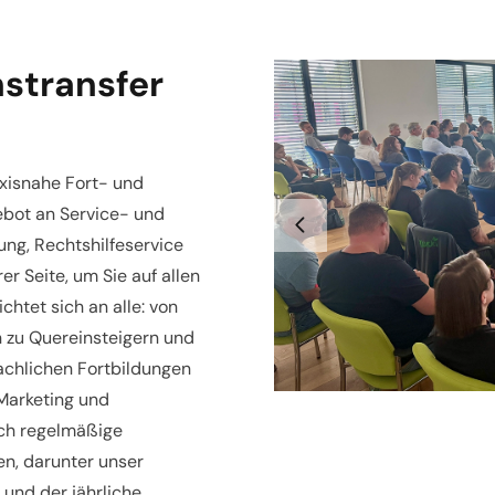
stransfer
axisnahe Fort- und
bot an Service- und
ng, Rechtshilfeservice
r Seite, um Sie auf allen
htet sich an alle: von
n zu Quereinsteigern und
achlichen Fortbildungen
 Marketing und
rch regelmäßige
en, darunter unser
 und der jährliche