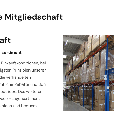
e Mitgliedschaft
aft
rnsortiment
 Einkaufskonditionen, bei
igsten Prinzipien unserer
die verhandelten
Sämtliche Rabatte und Boni
sbetriebe. Des weiteren
owecor-Lagersortiment
einfach und bequem