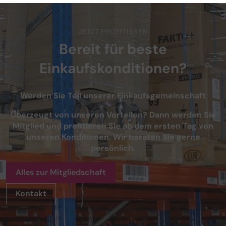
JETZT PROFITIEREN
Bereit für beste
Einkaufskonditionen?
Werden Sie Teil unserer Einkaufsgemeinschaft
Überzeugt von unseren Vorteilen? Dann werden Sie
Mitglied und profitieren Sie ab dem ersten Tag von
unseren Konditionen. Wir beraten Sie gerne
persönlich.
Alles zur Mitgliedschaft
Kontakt