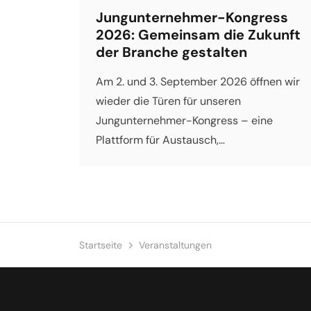
Jungunternehmer-Kongress
2026: Gemeinsam die Zukunft
der Branche gestalten
Am 2. und 3. September 2026 öffnen wir
wieder die Türen für unseren
Jungunternehmer-Kongress – eine
Plattform für Austausch,
Weiterentwicklung und
Zukunftsgestaltung. Ihre Entwicklung ist
unsere Mission Die Orthopädie- und
Rehatechnikbranche steht vor
dynamischen Herausforderungen:
Startseite
Veranstaltungen
Digitalisierung, veränderte
Kundenanforderungen, neue
Vertragsstrukturen und ein zunehmend