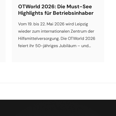
OTWorld 2026: Die Must-See
Highlights für Betriebsinhaber
Vom 19. bis 22. Mai 2026 wird Leipzig
wieder zum internationalen Zentrum der
Hilfsmittelversorgung. Die OTWorld 2026
feiert ihr 50-jähriges Jubiläum – und
verspricht mehr als nur eine
Jubiläumsfeier. Für Sie als
Betriebsinhaber ist die Frage: Lohnt sich
der Aufwand? Vier Tage
Betriebsabwesenheit, Reisekosten,
Eintritt – das muss sich rechnen. […]